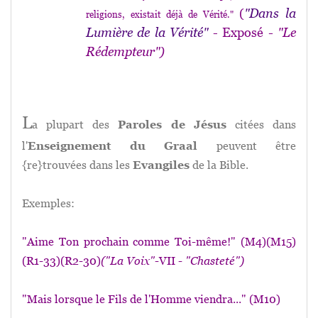
(
"
Dans la
religions, existait déjà de Vérité."
Lumière de la Vérité"
- Exposé
- "Le
Rédempteur")
L
a plupart des
Paroles de Jésus
citées dans
l'
Enseignement du Graal
peuvent être
{re}trouvées dans les
Evangiles
de la Bible.
Exemples:
"Aime Ton prochain comme Toi-même!" (M4)(M15)
(R1-33)(R2-30)
("La Voix"
-VII -
"Chasteté")
"Mais lorsque le Fils de l'Homme viendra..." (M10)