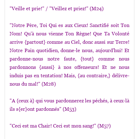
"Veille et prie!" / "Veillez et priez!" (M24)
"Notre Père, Toi Qui es aux Cieux! Sanctifié soit Ton
Nom! Qu'à nous vienne Ton Règne! Que Ta Volonté
arrive {partout} comme au Ciel, donc aussi sur Terre!
Notre Pain quotidien, donne-le nous, aujourd'hui! Et
pardonne-nous notre faute, {tout} comme nous
pardonnons {aussi} à nos offenseurs! Et ne nous
induis pas en tentation! Mais, {au contraire,} délivre-
nous du mal!" (M28)
"A {ceux à} qui vous pardonnerez les péchés, à ceux-là
ils s{er}ont pardonnés" (M53)
"
Ceci est ma Chair!
Ceci est mon
s
ang!" (M57)