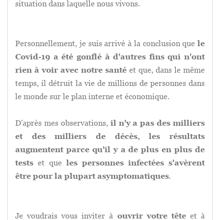
situation dans laquelle nous vivons.
⠀⠀⠀⠀⠀⠀⠀⠀⠀⠀⠀⠀⠀⠀⠀⠀
⠀⠀⠀⠀⠀⠀⠀⠀⠀⠀⠀⠀⠀⠀⠀⠀⠀⠀
Personnellement, je suis arrivé à la conclusion que
le
Covid-19 a été gonflé à d'autres fins qui n'ont
rien à voir avec notre santé
et que, dans le même
temps, il détruit la vie de millions de personnes dans
le monde sur le plan interne et économique.
D'après mes observations,
il n'y a pas des milliers
et des milliers de décès, les résultats
augmentent parce qu'il y a de plus en plus de
tests
et que
les personnes infectées s'avèrent
être pour la plupart asymptomatiques
.
⠀⠀⠀⠀⠀⠀⠀⠀⠀⠀⠀⠀⠀⠀⠀⠀⠀⠀
⠀⠀⠀⠀⠀⠀⠀⠀⠀⠀⠀⠀⠀⠀⠀⠀⠀⠀
Je voudrais vous inviter à
ouvrir votre tête
et à