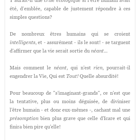
Y aurait-il une
crise écologique
si l’être humain avait
été, d’emblée, capable de justement répondre à ces
simples questions?
De nombreux êtres humains qui se croient
intelligents
, et - assurément - ils le sont! - se targuent
d'affirmer que la vie serait sortie du
néant
...
Mais comment le
néant
, qui n'est
rien
, pourrait-il
engendrer la Vie, Qui est
Tout!
Quelle absurdité!
Pour beaucoup de "s'imaginant-grands", ce n'est que
la tentative, plus ou moins déguisée, de diviniser
l'être humain - et donc eux-mêmes -, cachant mal une
présomption
bien plus grave que celle d'Icare et qui
finira bien pire qu'elle!