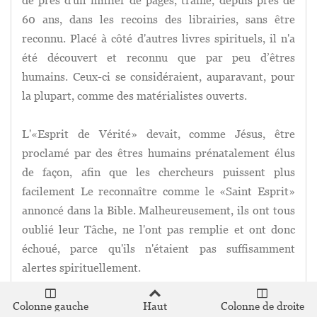
de près d'un millier de pages, traîne, depuis près de
60 ans, dans les recoins des librairies, sans être
reconnu. Placé à côté d'autres livres spirituels, il n'a
été découvert et reconnu que par peu d’êtres
humains. Ceux-ci se considéraient, auparavant, pour
la plupart, comme des matérialistes ouverts.
L'«Esprit de Vérité» devait, comme Jésus, être
proclamé par des êtres humains prénatalement élus
de façon, afin que les chercheurs puissent plus
facilement Le reconnaître comme le «Saint Esprit»
annoncé dans la Bible. Malheureusement, ils ont tous
oublié leur Tâche, ne l'ont pas remplie et ont donc
échoué, parce qu'ils n'étaient pas suffisamment
alertes spirituellement.
Après la faillite de ces annonciateurs, le Créateur a
Colonne gauche
Haut
Colonne de droite