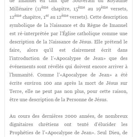
de Imanuel en tant que Souverain du Royaume
ème
ème
ème
Millénaire (11
chapitre, 15
au 19
versets,
ème
er
ème
12
chapitre, 1
au 12
versets). Cette description
symbolique de la Naissance et du Règne de Imanuel
est ré-interprétée par l'Église catholique comme une
description de la Naissance de Jésus. Elle prétend le
faire, alors qu'il est clairement écrit dans
l'introduction de l'«Apocalypse de Jean» que des
événements sont révélés qui doivent encore arriver à
l'humanité. Comme l'«Apocalypse de Jean» a été
écrite environ 100 ans après la mort de Jésus sur
Terre, elle ne peut pas non plus, pour cette raison,
être une description de la Personne de Jésus.
Au cours des dernières 2000 années, de nombreux
dignitaires chrétiens ont tenté d’élucider les
Prophéties de l'«Apocalypse de Jean». Seul Dieu, de