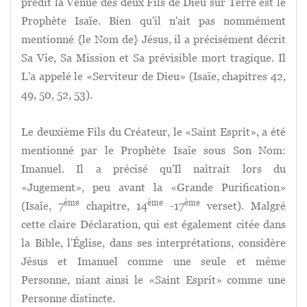
prédit la Venue des deux Fils de Dieu sur Terre est le
Prophète Isaïe. Bien qu'il n'ait pas nommément
mentionné {le Nom de} Jésus, il a précisément décrit
Sa Vie, Sa Mission et Sa prévisible mort tragique. Il
L'a appelé le «Serviteur de Dieu» (Isaïe, chapitres 42,
49, 50, 52, 53).
Le deuxième Fils du Créateur, le «Saint Esprit», a été
mentionné par le Prophète Isaïe sous Son Nom:
Imanuel. Il a précisé qu'Il naîtrait lors du
«Jugement», peu avant la «Grande Purification»
ème
ème
ème
(Isaïe, 7
chapitre, 14
-17
verset). Malgré
cette claire Déclaration, qui est également citée dans
la Bible, l'Église, dans ses interprétations, considère
Jésus et Imanuel comme une seule et même
Personne, niant ainsi le «Saint Esprit» comme une
Personne distincte.