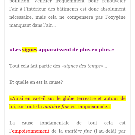
pollution. Ventiler fréquemment pour renouveler
l’air à l’intérieur des bâtiments est donc absolument
nécessaire, mais cela ne compensera pas l’oxygène
manquant dans l’air...
«Les
signes
apparaissent de plus en plus.»
Tout cela fait partie des
«
signes des temps»
…
Et quelle en est la cause?
«Ainsi en va-t-il sur le globe terrestre et autour de
lui, car toute la
matière fine
est empoisonnée.»
La cause fondamentale de tout cela est
l’
empoisonnement
de la
matière fine
(l’au-delà) par