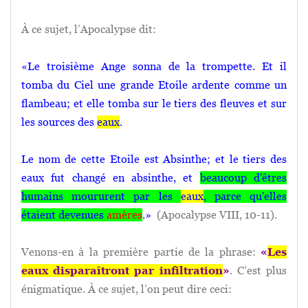
À ce sujet, l’Apocalypse dit:
«Le troisième Ange sonna de la trompette. Et il
tomba du Ciel une grande Etoile ardente comme un
flambeau; et elle tomba sur le tiers des fleuves et sur
les sources des
eaux
.
Le nom de cette Etoile est Absinthe; et le tiers des
eaux fut changé en absinthe, et
beaucoup d'êtres
humains moururent par les
eaux
, parce qu'elles
étaient devenues
amères
.»
(Apocalypse VIII, 10-11).
Venons-en à la première partie de la phrase:
«
Les
eaux disparaîtront par infiltration
»
. C’est plus
énigmatique. À ce sujet, l’on peut dire ceci: