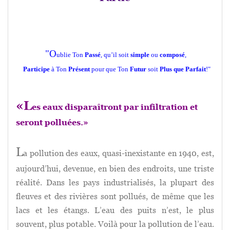
"O
ublie Ton
Passé
, qu’il soit
simple
ou
composé
,
Participe
à Ton
Présent
pour que Ton
Futur
soit
Plus que Parfait
!"
«L
es eaux disparaîtront par infiltration et
seront polluées.»
L
a pollution des eaux, quasi-inexistante en 1940, est,
aujourd’hui, devenue, en bien des endroits, une triste
réalité. Dans les pays industrialisés, la plupart des
fleuves et des rivières sont pollués, de même que les
lacs et les étangs. L’eau des puits n’est, le plus
souvent, plus potable. Voilà pour la pollution de l’eau.