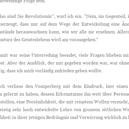
otwendige Folge sein."
sind Sie Revolutionär", warf ich ein. "Nein, im Gegenteil, 
überzeugt, dass nur auf dem Wege der Entwickelung eine Än
stände herauswachsen kann, wie wir alle sie ersehnen. Aller
msturz des Geisteslebens wird am vorausgehen."
 war seine Unterredung beendet, viele Fragen blieben mi
öst. Aber der Ausblick, der mir gegeben worden war, war ohne
ig, dass ich mich vorläufig zufrieden geben wollte.
erliess den Vomperberg mit dem Eindruck, hier eine
n gelernt zu haben, dessen Erkenntnisse ihn weit über Person
stellen, eine Persönlichkeit, die mit reinstem Wollen versucht
eistig sehr hoch entwickelte Lehre von grossem sittlichen W
heit in ihrer jetzigen Bedrängnis und Verwirrung wirklich zu 