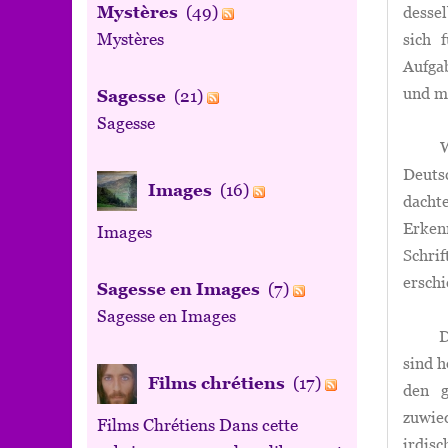
Mystères
(49)
desse
Mystères
sich 
Aufga
und m
Sagesse
(21)
Sagesse
Währe
Deutsc
Images
(16)
dacht
Erke
Images
Schri
erschi
Sagesse en Images
(7)
Sagesse en Images
Die Z
sind h
Films chrétiens
(17)
den g
zuwie
Films Chrétiens Dans cette
irdisc