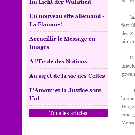
naturn
Im Licht der Wahrheit
Un nouveau site allemand -
"Also 
La Flamme!
fest 
der Zu
Accueillir le Message en
ein U
Images
Damit
A l'Ecole des Notions
ungel
gewalt
Au sujet de la vie des Celtes
L'Amour et la Justice sont
Ich v
Un!
kenne
Dinge 
Tous les articles
eine g
Mensch