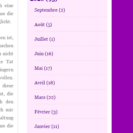
h eine
Septembre
(2)
ss die
licht.
Août
(5)
n ist,
Juillet
(1)
nschen
Juin
(16)
h nicht
ie Tat
Mai
(17)
ängern
wollen.
Avril
(18)
diese
t, die
Mars
(22)
ch den
ch mir
Février
(3)
altung
ss die
Janvier
(11)