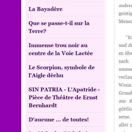
ander
La Bayadère
geist
Mensch
Que se passe-t-il sur la
Terre?
"Ich 
Immense trou noir au
und d
centre de la Voie Lactée
zu übe
nach 
Le Scorpion, symbole de
umzus
l'Aigle déchu
verlan
Wenn
SIN PATRIA - L'Apatride -
Grund
Pièce de Théâtre de Ernst
aus d
Bernhardt
göttl
setze
D'aucune ... de toutes!
aller