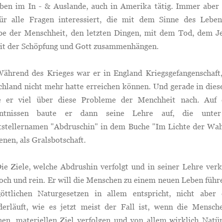
lben im In - & Auslande, auch in Amerika tätig. Immer aber 
für alle Fragen interessiert, die mit dem Sinne des Leben
be der Menschheit, den letzten Dingen, mit dem Tod, dem Je
it der Schöpfung und Gott zusammenhängen.
nd des Krieges war er in England Kriegsgefangenschaft,
hland nicht mehr hatte erreichen können. Und gerade in dies
e er viel über diese Probleme der Menchheit nach. Auf 
nntnissen baute er dann seine Lehre auf, die unte
ftstellernamen "Abdruschin" in dem Buche "Im Lichte der Wah
enen, als Gralsbotschaft.
iele, welche Abdrushin verfolgt und in seiner Lehre verk
och und rein. Er will die Menschen zu einem neuen Leben führ
öttlichen Naturgesetzen in allem entspricht, nicht aber 
derläuft, wie es jetzt meist der Fall ist, wenn die Mensch
hen, materiellen Ziel verfolgen und von allem wirklich Natü