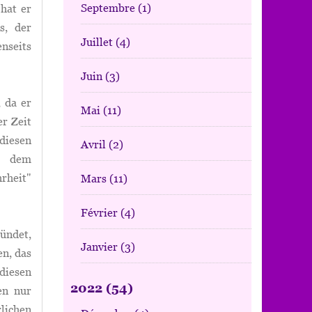
Septembre
(1)
hat er
s, der
Juillet
(4)
nseits
Juin
(3)
 da er
Mai
(11)
er Zeit
diesen
Avril
(2)
r dem
rheit"
Mars
(11)
Février
(4)
ündet,
Janvier
(3)
en, das
diesen
2022
(54)
en nur
rlichen