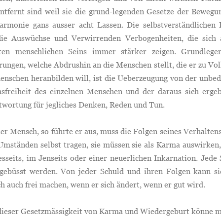
entfernt sind weil sie die grund-legenden Gesetze der Bewegu
armonie gans ausser acht Lassen. Die selbstverständlichen 
die Auswüchse und Verwirrenden Verbogenheiten, die sich 
ten menschlichen Seins immer stärker zeigen. Grundlege
ungen, welche Abdrushin an die Menschen stellt, die er zu Vol
enschen heranbilden will, ist die Ueberzeugung von der unbed
nsfreiheit des einzelnen Menschen und der daraus sich erge
twortung für jegliches Denken, Reden und Tun.
 Mensch, so führte er aus, muss die Folgen seines Verhaltens
Umständen selbst tragen, sie müssen sie als Karma auswirken,
sseits, im Jenseits oder einer neuerlichen Inkarnation. Jede
gebüsst werden. Von jeder Schuld und ihren Folgen kann si
 auch frei machen, wenn er sich ändert, wenn er gut wird.
eser Gesetzmässigkeit von Karma und Wiedergeburt könne m