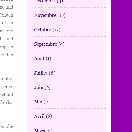
Décembre
(4)
ng und
Folgen
Novembre
(12)
auf an
Octobre
(17)
nd die
l - und
Septembre
(4)
ingten
benden
Août
(1)
Juillet
(8)
 unter
 sei es
Juin
(2)
 Schuld
Mai
(2)
ch der
Avril
(2)
an die
Mars
(2)