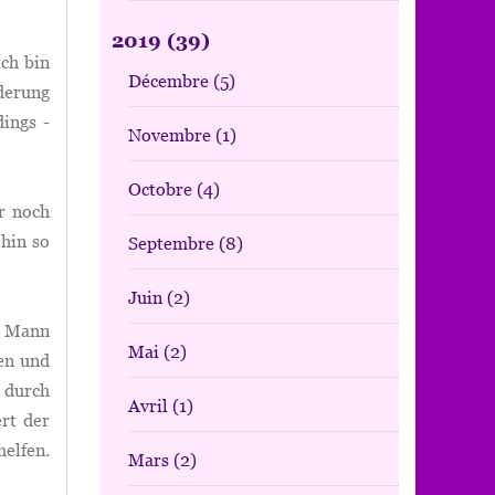
2019
(39)
ich bin
Décembre
(5)
derung
dings -
Novembre
(1)
Octobre
(4)
r noch
hin so
Septembre
(8)
Juin
(2)
n Mann
Mai
(2)
en und
, durch
Avril
(1)
ert der
helfen.
Mars
(2)