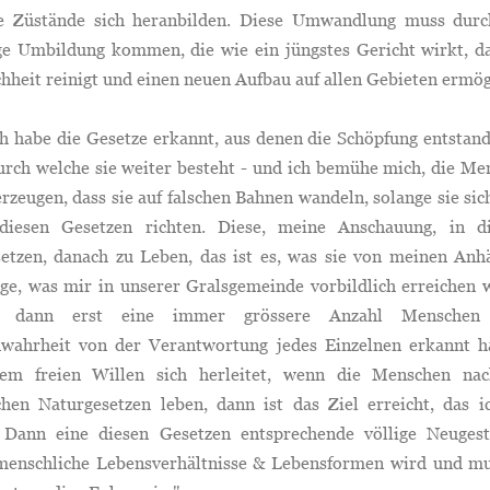
e Züstände sich heranbilden. Diese Umwandlung muss durc
ige Umbildung kommen, die wie ein jüngstes Gericht wirkt, da
heit reinigt und einen neuen Aufbau auf allen Gebieten ermög
habe die Gesetze erkannt, aus denen die Schöpfung entstande
urch welche sie weiter besteht - und ich bemühe mich, die Me
rzeugen, dass sie auf falschen Bahnen wandeln, solange sie sic
diesen Gesetzen richten. Diese, meine Anschauung, in d
etzen, danach zu Leben, das ist es, was sie von meinen Anh
ge, was mir in unserer Gralsgemeinde vorbildlich erreichen 
 dann erst eine immer grössere Anzahl Menschen 
wahrheit von der Verantwortung jedes Einzelnen erkannt ha
em freien Willen sich herleitet, wenn die Menschen na
ichen Naturgesetzen leben, dann ist das Ziel erreicht, das i
. Dann eine diesen Gesetzen entsprechende völlige Neugest
 menschliche Lebensverhältnisse & Lebensformen wird und mu