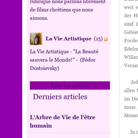
rubrique nous parlons librement
weit 
de films chrétiens que nous
der H
aimons.
sind 
Gebie
La Vie Artistique
(15)
Forder
Edelm
La Vie Artistique - "La Beauté
Wille
sauvera le Monde!" - (Fédor
Veran
Dostoievsky)
Jeder
Tous les articles
allen 
Derniers articles
im Die
muss 
Mensch
L'Arbre de Vie de l'être
humain
In di