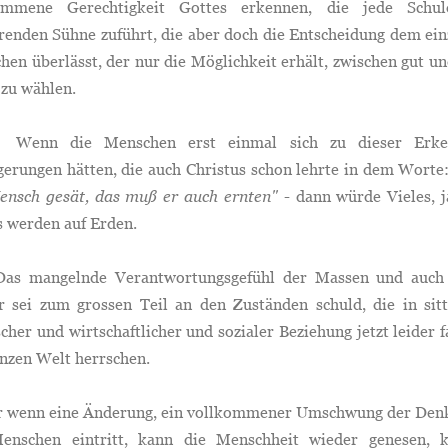
ommene Gerechtigkeit Gottes erkennen, die jede Schu
renden Sühne zuführt, die aber doch die Entscheidung dem ein
en überlässt, der nur die Möglichkeit erhält, zwischen gut u
 zu wählen.
 die Menschen erst einmal sich zu dieser Erken
gerungen hätten, die auch Christus schon lehrte in dem Worte
ensch gesät, das muß er auch ernten"
- dann würde Vieles, j
s werden auf Erden.
angelnde Verantwortungsgefühl der Massen und auch 
r sei zum grossen Teil an den Zuständen schuld, die in sittl
scher und wirtschaftlicher und sozialer Beziehung jetzt leider f
nzen Welt herrschen.
enn eine Änderung, ein vollkommener Umschwung der Den
enschen eintritt, kann die Menschheit wieder genesen, 