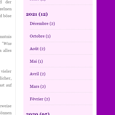
ld der
zelnen
2021
(12)
nd böse
Décembre
(2)
Octobre
(1)
ntnis
:
"Was
Août
(2)
a alles
Mai
(1)
vieler
Avril
(2)
icher,
ast auf
Mars
(2)
Février
(2)
kweise
können
2020
(95)